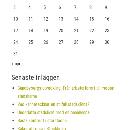
3
4
5
6
7
8
9
10
11
12
13
14
15
16
17
18
19
20
21
22
23
24
25
26
27
28
29
30
31
« apr
Senaste inläggen
Sundbybergs utveckling: Från arbetarförort till modern
stadskärna
Vad kännetecknar en stilfull stadskärna?
Underlätta stadslivet med en pannlampa
Bästa kontoret i storstaden
Saker att göra i Stockholm