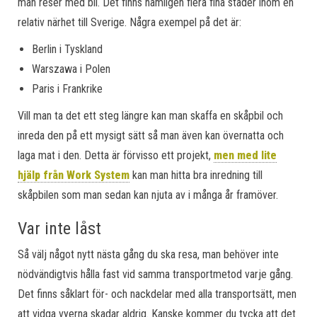
man reser med bil. Det finns nämligen flera fina städer inom en
relativ närhet till Sverige. Några exempel på det är:
Berlin i Tyskland
Warszawa i Polen
Paris i Frankrike
Vill man ta det ett steg längre kan man skaffa en skåpbil och
inreda den på ett mysigt sätt så man även kan övernatta och
laga mat i den. Detta är förvisso ett projekt,
men med lite
hjälp från Work System
kan man hitta bra inredning till
skåpbilen som man sedan kan njuta av i många år framöver.
Var inte låst
Så välj något nytt nästa gång du ska resa, man behöver inte
nödvändigtvis hålla fast vid samma transportmetod varje gång.
Det finns såklart för- och nackdelar med alla transportsätt, men
att vidga vyerna skadar aldrig. Kanske kommer du tycka att det