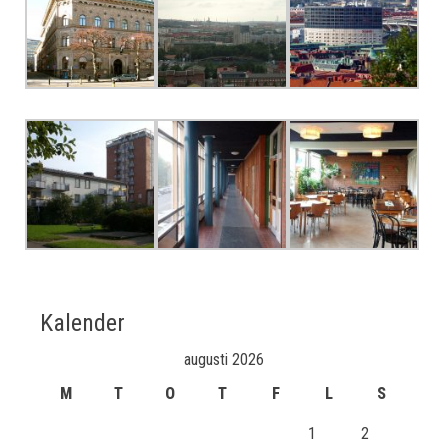
Kalender
augusti 2026
M
T
O
T
F
L
S
1
2