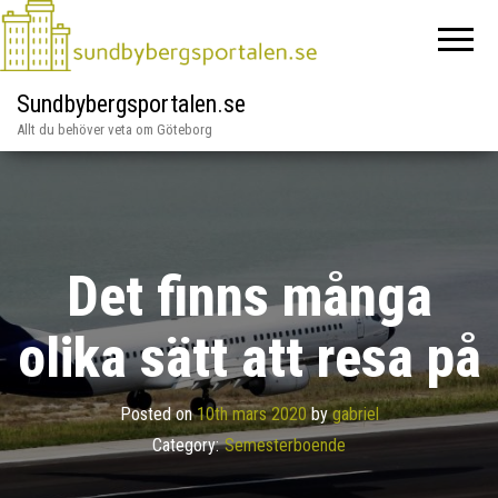
Sundbybergsportalen.se
Allt du behöver veta om Göteborg
Det finns många
olika sätt att resa på
Posted on
10th mars 2020
by
gabriel
Category:
Semesterboende