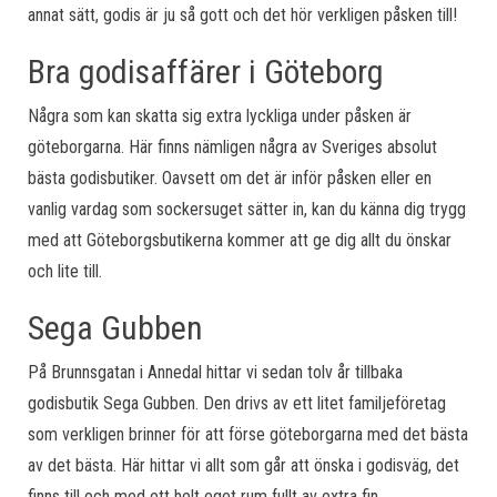
annat sätt, godis är ju så gott och det hör verkligen påsken till!
Bra godisaffärer i Göteborg
Några som kan skatta sig extra lyckliga under påsken är
göteborgarna. Här finns nämligen några av Sveriges absolut
bästa godisbutiker. Oavsett om det är inför påsken eller en
vanlig vardag som sockersuget sätter in, kan du känna dig trygg
med att Göteborgsbutikerna kommer att ge dig allt du önskar
och lite till.
Sega Gubben
På Brunnsgatan i Annedal hittar vi sedan tolv år tillbaka
godisbutik Sega Gubben. Den drivs av ett litet familjeföretag
som verkligen brinner för att förse göteborgarna med det bästa
av det bästa. Här hittar vi allt som går att önska i godisväg, det
finns till och med ett helt eget rum fullt av extra fin