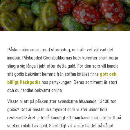
Påsken närmar sig med stormsteg, och alla vet väl vad det
innebär. Påskgodis! Godisbutikernas köer kommer snart börja
slingra sig långa i jakt efter detta guld. För den som vill handla
sitt godis bekvämt hemma från soffan istället finns
gott och
billigt Påskgodis
hos partykungen. Deras sortiment är stort
och du handlar bekvämt online.
Visste ni att på påsken äter svenskarna hissnande 13400 ton
godis? Det är nästan lika mycket som vi äter under hela
resterande året. Inte så konstigt att man känner sig lite trött på
socker i slutet av april. Samtidigt vill vi inte ha det på något