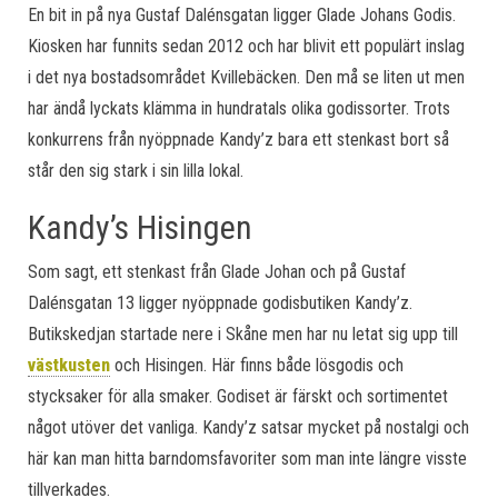
En bit in på nya Gustaf Dalénsgatan ligger Glade Johans Godis.
Kiosken har funnits sedan 2012 och har blivit ett populärt inslag
i det nya bostadsområdet Kvillebäcken. Den må se liten ut men
har ändå lyckats klämma in hundratals olika godissorter. Trots
konkurrens från nyöppnade Kandy’z bara ett stenkast bort så
står den sig stark i sin lilla lokal.
Kandy’s Hisingen
Som sagt, ett stenkast från Glade Johan och på Gustaf
Dalénsgatan 13 ligger nyöppnade godisbutiken Kandy’z.
Butikskedjan startade nere i Skåne men har nu letat sig upp till
västkusten
och Hisingen. Här finns både lösgodis och
stycksaker för alla smaker. Godiset är färskt och sortimentet
något utöver det vanliga. Kandy’z satsar mycket på nostalgi och
här kan man hitta barndomsfavoriter som man inte längre visste
tillverkades.