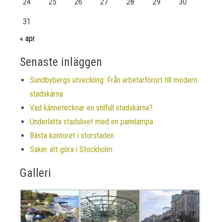
24
25
26
27
28
29
30
31
« apr
Senaste inläggen
Sundbybergs utveckling: Från arbetarförort till modern
stadskärna
Vad kännetecknar en stilfull stadskärna?
Underlätta stadslivet med en pannlampa
Bästa kontoret i storstaden
Saker att göra i Stockholm
Galleri