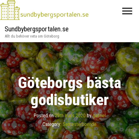
Sundbybergsportalen.se
Allt du behöver veta om Göteborg
Göteborgs bästa
godisbutiker
Posted on
29th mars 2020
by
gabriel
Category:
Semesterboende