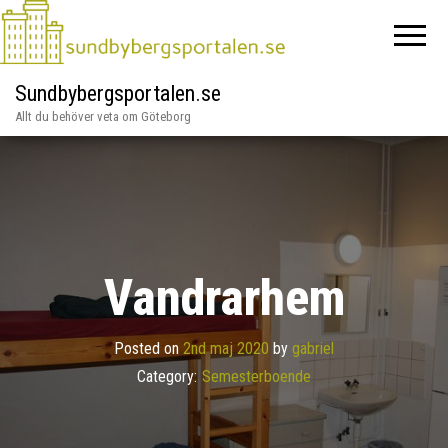
Sundbybergsportalen.se
Allt du behöver veta om Göteborg
Vandrarhem
Posted on
2nd maj 2020
by
gabriel
Category:
Semesterboende